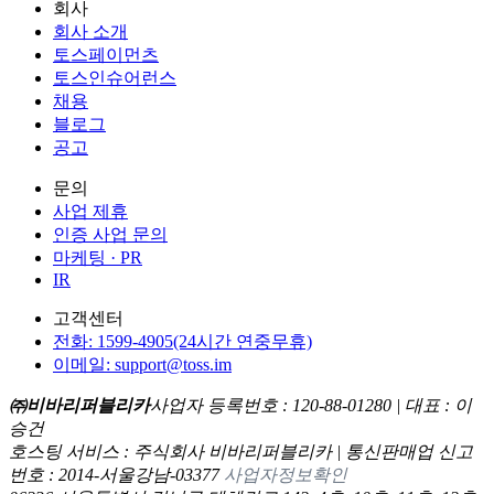
회사
회사 소개
토스페이먼츠
토스인슈어런스
채용
블로그
공고
문의
사업 제휴
인증 사업 문의
마케팅 · PR
IR
고객센터
전화: 1599-4905(24시간 연중무휴)
이메일: support@toss.im
㈜비바리퍼블리카
사업자 등록번호 : 120-88-01280 | 대표 : 이
승건
호스팅 서비스 : 주식회사 비바리퍼블리카 | 통신판매업 신고
번호 : 2014-서울강남-03377
사업자정보확인