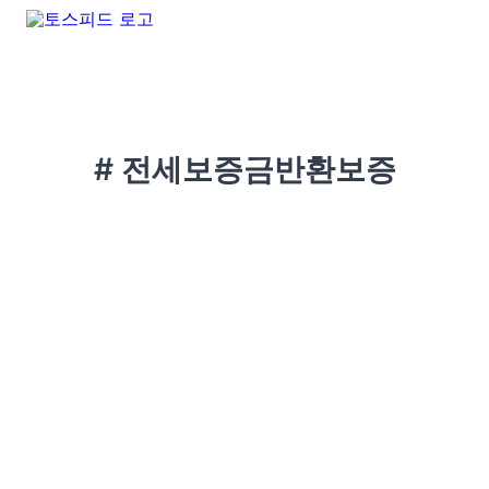
# 전세보증금반환보증