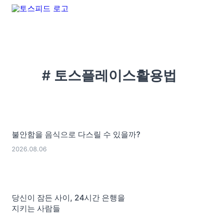
# 토스플레이스활용법
불안함을 음식으로 다스릴 수 있을까?
2026.08.06
당신이 잠든 사이, 24시간 은행을
지키는 사람들