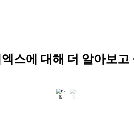
엑스에 대해 더 알아보고
정답은
고객과
고객과
토스씨엑스의
“처음이어도
토스씨엑스
없어도
가장
가장
스케줄
괜찮아요”
, 부산에 첫
해답은 있다:
가까운
가까운
근무는
토스씨엑스
지역 거점