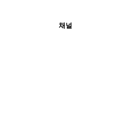
토스씨엑스가
사람들,
사람들,
어떻게
온보딩 소개
개소…
일하는
Customer
Customer
운영될까?
빅데이터
채널
이유와 방식
Hero #1
Hero #2
기반
상담센터
설립
토스씨엑스 인스타그램
토스씨엑스 링크드인