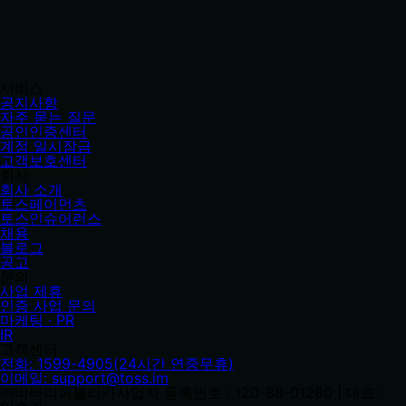
서비스
공지사항
자주 묻는 질문
공인인증센터
계정 일시잠금
고객보호센터
회사
회사 소개
토스페이먼츠
토스인슈어런스
채용
블로그
공고
문의
사업 제휴
인증 사업 문의
마케팅 · PR
IR
고객센터
전화: 1599-4905(24시간 연중무휴)
이메일: support@toss.im
㈜비바리퍼블리카
사업자 등록번호 : 120-88-01280 | 대표 : 