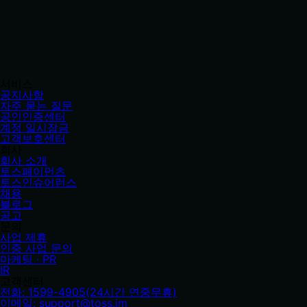
서비스
공지사항
자주 묻는 질문
공인인증센터
계정 일시잠금
고객보호센터
회사
회사 소개
토스페이먼츠
토스인슈어런스
채용
블로그
공고
문의
사업 제휴
인증 사업 문의
마케팅 · PR
IR
고객센터
전화: 1599-4905(24시간 연중무휴)
이메일: support@toss.im