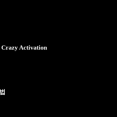
zy Activation
방법