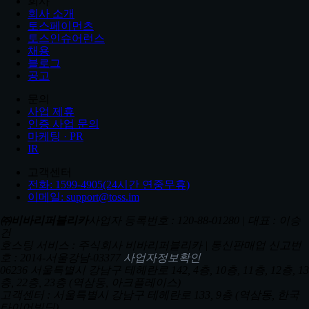
회사
회사 소개
토스페이먼츠
토스인슈어런스
채용
블로그
공고
문의
사업 제휴
인증 사업 문의
마케팅 · PR
IR
고객센터
전화: 1599-4905(24시간 연중무휴)
이메일: support@toss.im
㈜비바리퍼블리카
사업자 등록번호 : 120-88-01280 | 대표 : 이승
건
호스팅 서비스 : 주식회사 비바리퍼블리카 | 통신판매업 신고번
호 : 2014-서울강남-03377
사업자정보확인
06236 서울특별시 강남구 테헤란로 142, 4층, 10층, 11층, 12층, 13
층, 22층, 23층 (역삼동, 아크플레이스)
고객센터 : 서울특별시 강남구 테헤란로 133, 9층 (역삼동, 한국
타이어빌딩)