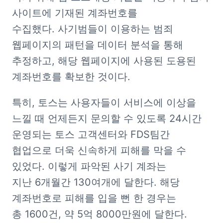
사이트에 기재된 계좌번호를 
수집했다. 사기범들이 이용하는 범죄 
웹페이지의 패턴을 데이터 분석을 통해 
추정하고, 해당 웹페이지에 사용된 도용된 
계좌번호를 확보한 것이다.
특히, 토스는 사용자들이 서비스에 이상을 
느낄 때 언제든지 문의할 수 있도록 24시간 
운영되는 토스 고객센터와 FDS팀간 
협업으로 더욱 신속하게 피해를 막을 수 
있었다. 이렇게 파악된 사기 계좌는 
지난 6개월간 130여개에 달한다. 해당 
계좌번호로 피해를 입을 뻔 한 경우는 
총 1600건, 약 5억 8000만원에 달한다. 