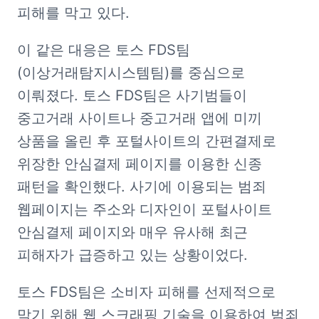
피해를 막고 있다. 
이 같은 대응은 토스 FDS팀
(이상거래탐지시스템팀)를 중심으로 
이뤄졌다. 토스 FDS팀은 사기범들이 
중고거래 사이트나 중고거래 앱에 미끼 
상품을 올린 후 포털사이트의 간편결제로 
위장한 안심결제 페이지를 이용한 신종 
패턴을 확인했다. 사기에 이용되는 범죄 
웹페이지는 주소와 디자인이 포털사이트 
안심결제 페이지와 매우 유사해 최근 
피해자가 급증하고 있는 상황이었다.
토스 FDS팀은 소비자 피해를 선제적으로 
막기 위해 웹 스크래핑 기술을 이용하여 범죄 