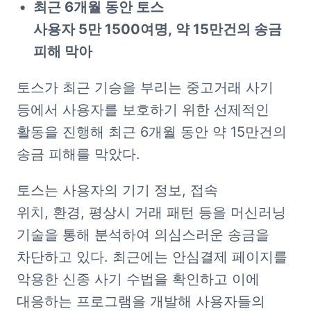
최근 6개월 동안 토스 
사용자 5만 1500여명, 약 15만건의 송금 
피해 막아
토스가 최근 기승을 부리는 중고거래 사기 
등에서 사용자를 보호하기 위한 선제적인 
활동을 진행해 최근 6개월 동안 약 15만건의 
송금 피해를 막았다.
토스는 사용자의 기기 정보, 접속 
위치, 환경, 평상시 거래 패턴 등을 머신러닝 
기술을 통해 분석하여 의심스러운 송금을 
차단하고 있다. 최근에는 안심결제 페이지를 
악용한 신종 사기 수법을 확인하고 이에 
대응하는 프로그램을 개발해 사용자들의 