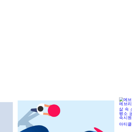
에브리
삶 속
평소 
속시원
아티클