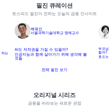
필진 큐레이션
토스피드 필진이 전하는 오늘의 금융 인사이트
백욱인
서울과학기술대학교 명예교수
부모님
AI도 저작권을 가질 수 있을까?
할까?
 하는
인공지능과 함께 살아가기 위해 생각해 볼
효도는
것들
전체 필진 보기
오리지널 시리즈
금융을 바라보는 새로운 관점