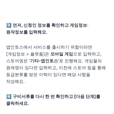
3️⃣ 
먼저, 신청인 정보를 확인하고 게임정보·
원작정보를 입력해요.
앱인토스에서 서비스를 출시하기 위함이라면 
[게임정보 > 플랫폼]은 
모바일 게임
으로 입력하고, 
스토어명은 
‘기타-앱인토스’
로 진행해요. 게임물의 
원제명이 있다면 입력하고, 이전에 스토어 등을 통해 
등급분류를 받은 이력이 있다면 해당 사항을 
작성해요.
4️⃣ 
구비서류를 다시 한 번 확인하고 [다음 단계]를 
클릭하세요.