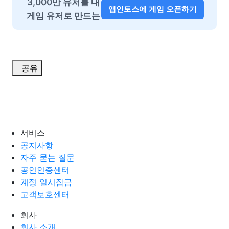
3,000만 유저를 내
앱인토스에 게임 오픈하기
게임 유저로 만드는
공유
서비스
공지사항
자주 묻는 질문
공인인증센터
계정 일시잠금
고객보호센터
회사
회사 소개