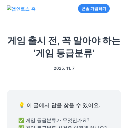
콘솔 가입하기
게
임
게임 출시 전, 꼭 알아야 하는
출
‘게임 등급분류’
시
2025. 11. 7
전
,
꼭
💡 이 글에서 답을 찾을 수 있어요.
알
✅ 게임 등급분류가 무엇인가요?
