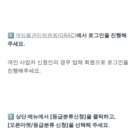
1️⃣ 
게임물관리위원회(GRAC)
에서 로그인을 진행해 
주세요.
개인 사업자 신청인의 경우 업체 회원으로 로그인을 
진행해주세요.
2️⃣ 
상단 메뉴에서 [등급분류신청]을 클릭하고, 
[오픈마켓/등급분류 신청]을 선택해 주세요.