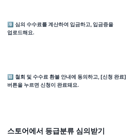
9️⃣ 
심의 수수료를 계산하여 입금하고, 입금증을 
업로드해요.
🔟 
철회 및 수수료 환불 안내에 동의하고, [신청 완료] 
버튼을 누르면 신청이 완료돼요.
스토어에서 등급분류 심의받기