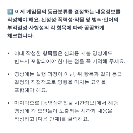
7️⃣ 
이제 게임물의 등급분류를 결정하는 내용정보를 
작성해야 해요. 선정성·폭력성·약물 및 범죄·언어의 
부적절성·사행성의 각 항목에 따라 꼼꼼하게 
체크합니다. 
이때 작성한 항목들은 심의용 제출 영상에도 
반드시 포함되어야 한다는 점을 꼭 기억해 주세요.
영상에는 실행 과정이 아닌, 위 항목과 같이 등급 
결정의 직접적으로 영향을 미치는 요인을 
포함해야 해요.
마지막으로 [동영상편집물 시간정보]에서 해당 
영상에 각 요인들이 노출되는 시간과 내용을 
작성하고 [다음 단계]를 클릭해요.