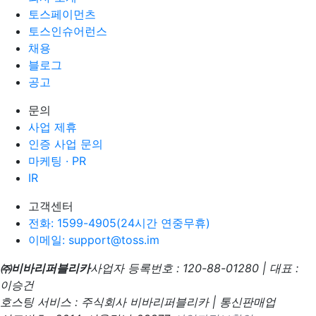
토스페이먼츠
토스인슈어런스
채용
블로그
공고
문의
사업 제휴
인증 사업 문의
마케팅 · PR
IR
고객센터
전화: 1599-4905(24시간 연중무휴)
이메일: support@toss.im
㈜비바리퍼블리카
사업자 등록번호 : 120-88-01280 | 대표 :
이승건
호스팅 서비스 : 주식회사 비바리퍼블리카 | 통신판매업