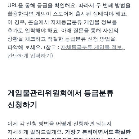
URL을 통해 등급을 확인해요. 따라서 두 번째 방법을 
활용한다면 게임이 스토어에 출시된 상태여야 해요. 
이 경우, 콘솔에서 자체등급분류 게임물 정보를 
추가로 입력해야 해요. 아래 질문을 통해 자신의 
상황을 체크하고 적절한 등급분류 신청 방법을 
파악해 보세요. (참고 : 
자체등급분류 게임물 정보, 
간단하게 입력하기
)
게임물관리위원회에서 등급분류 
신청하기
이제 각 신청 방법을 어떻게 진행하면 되는지 
자세하게 알려드릴게요. 
가장 기본적이면서도 확실한 