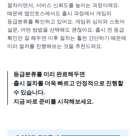
절차이면서, 서비스 신뢰도를 높이는 과정이에요. 
때문에 앱인토스에서도 출시 과정에서 게임의 
등급분류를 확인하고 있어요. 게임위 심의와 스토어 
설문, 어떤 방법을 선택해도 괜찮아요. 출시 전 등급 
확인만 잘 해두면 이후 절차는 훨씬 간단하기 때문에 
미리 절차를 진행해보는 것을 추천드려요. 
등급분류를 미리 완료해두면

출시 절차를 더욱 빠르고 안정적으로 진행할 
수 있습니다.

지금 바로 준비를 시작해보세요.