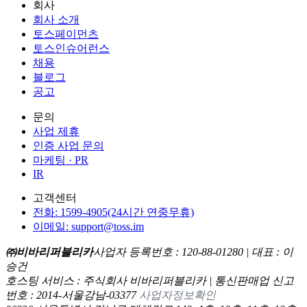
회사
회사 소개
토스페이먼츠
토스인슈어런스
채용
블로그
공고
문의
사업 제휴
인증 사업 문의
마케팅 · PR
IR
고객센터
전화: 1599-4905(24시간 연중무휴)
이메일: support@toss.im
㈜비바리퍼블리카
사업자 등록번호 : 120-88-01280 | 대표 : 이
승건
호스팅 서비스 : 주식회사 비바리퍼블리카 | 통신판매업 신고
번호 : 2014-서울강남-03377
사업자정보확인