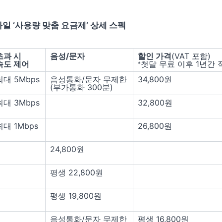
바일 ‘사용량 맞춤 요금제’ 상세 스펙
초과 시
음성/문자
할인 가격
(VAT 포함)
속도 제어
첫달 무료 이후 1년간 
*
최대 5Mbps
음성통화/문자 무제한
34,800원
(부가통화 300분)
최대 3Mbps
32,800원
최대 1Mbps
26,800원
24,800원
평생 22,800원
평생 19,800원
음성통화/문자 무제한
평생 16,800원