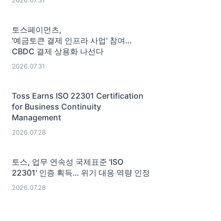
2026.07.31
토스페이먼츠,
'예금토큰 결제 인프라 사업' 참여…
CBDC 결제 상용화 나선다
2026.07.31
Toss Earns ISO 22301 Certification
for Business Continuity
Management
2026.07.28
토스, 업무 연속성 국제표준 'ISO
22301' 인증 획득… 위기 대응 역량 인정
2026.07.28