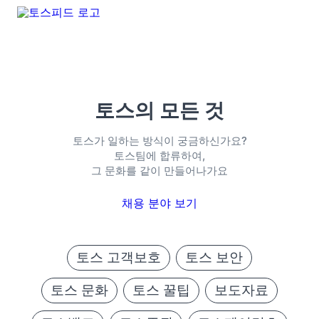
토스의 모든 것
토스가 일하는 방식이 궁금하신가요?

토스팀에 합류하여,

그 문화를 같이 만들어나가요
채용 분야 보기
토스 고객보호
토스 보안
토스 문화
토스 꿀팁
보도자료