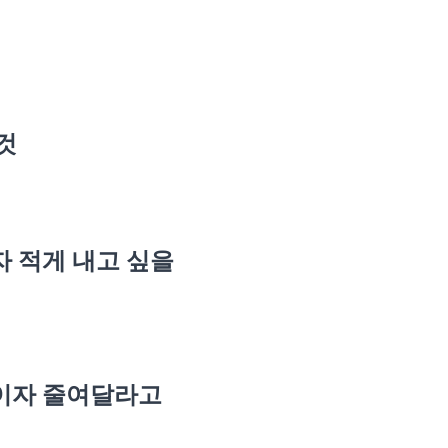
것
자 적게 내고 싶을
이자 줄여달라고