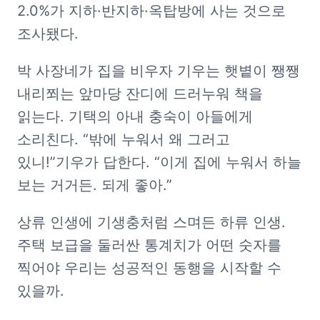
2.0%가 지하·반지하·옥탑방에 사는 것으로 
조사됐다.
박 사장네가 집을 비우자 기우는 햇볕이 쨍쨍 
내리쬐는 앞마당 잔디에 드러누워 책을 
읽는다. 기택의 아내 충숙이 아들에게 
소리친다. 
“밖에 누워서 왜 그러고 
있니!”
기우가 답한다. 
“이게 집에 누워서 하늘 
보는 거거든. 되게 좋아.”
상류 인생에 기생충처럼 스며든 하류 인생. 
주택 보급을 둘러싼 통계치가 어떤 숫자를 
찍어야 우리는 성공적인 동행을 시작할 수 
있을까.