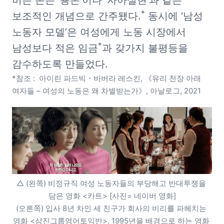
버는 돈은 ‘용돈’이나 ‘자아실현’과 같은 
*
보조적인 개념으로 간주됐다.
 동시에 ‘남성 
노동자 모델’은 여성에게 노동 시장에서 
*
남성보다 적은 임금
과 갖가지 불평등을 
*참조 :  아이린 파드빅・바버라 레스킨, 《유리 천장 아래 
여자들 – 여성의 노동은 왜 차별받는가》, 아날로그, 2021
△ (왼쪽) 비정규직 여성 노동자들의 부당해고 반대투쟁을 
담은 영화 <카트> [사진= 네이버 영화]

(오른쪽) 입사 8년 차인 세 친구가 회사의 비리를 파헤치는 
영화 <삼진그룹영어토익반>. 1995년을 배경으로 하는 영화 