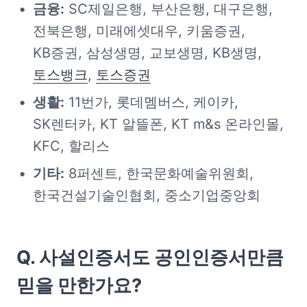
금융:
 SC제일은행, 부산은행, 대구은행, 
전북은행, 미래에셋대우, 키움증권, 
KB증권, 삼성생명, 교보생명, KB생명, 
토스뱅크
, 
토스증권
생활:
 11번가, 롯데멤버스, 케이카, 
SK렌터카, KT 알뜰폰, KT m&s 온라인몰, 
KFC, 할리스
기타:
 8퍼센트, 한국문화예술위원회, 
한국건설기술인협회, 중소기업중앙회
Q. 사설인증서도 공인인증서만큼 
믿을 만한가요?