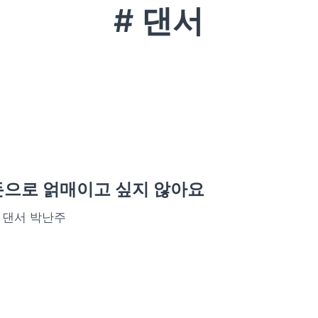
# 댄서
돈으로 얽매이고 싶지 않아요
 댄서 박난주