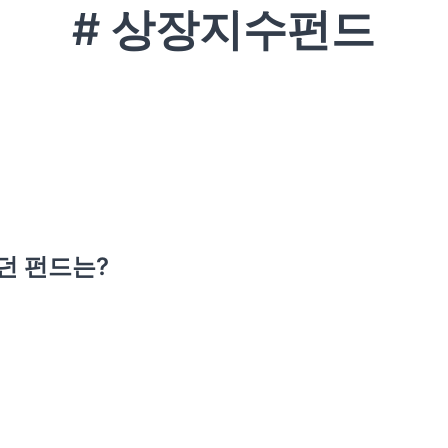
# 상장지수펀드
던 펀드는?