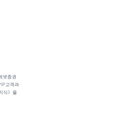
래에셋증권
VIP고객과
존지식》을