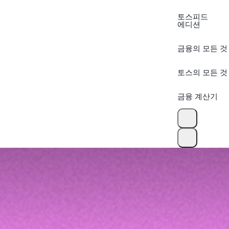
토스피드
에디션
금융의 모든 것
토스의 모든 것
금융 계산기