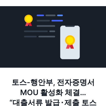
토스-행안부, 전자증명서
MOU 활성화 체결…
“대출서류 발급⬝제출 토스