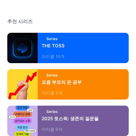
추천 시리즈
Series
THE TOSS
아티클
16
개
Series
요즘 부모의 돈 공부
아티클
5
개
Series
2025 토스픽: 생존의 질문들
아티클
9
개