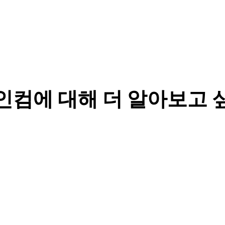
인컴에 대해 더 알아보고 
토스인컴의
세금
토스인컴
새로운
시장의
Conversion
시작
혁신,
Boost