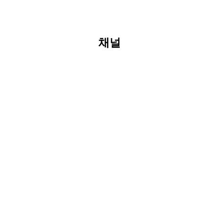
토스인컴과
Silo를
함께해요
소개드려요
채널
토스인컴 홈페이지
토스인컴 링크드인