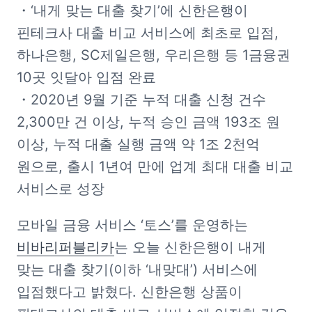
・‘내게 맞는 대출 찾기’에 신한은행이 
핀테크사 대출 비교 서비스에 최초로 입점, 
하나은행, SC제일은행, 우리은행 등 1금융권 
10곳 잇달아 입점 완료

・2020년 9월 기준 누적 대출 신청 건수 
2,300만 건 이상, 누적 승인 금액 193조 원 
이상, 누적 대출 실행 금액 약 1조 2천억 
원으로, 출시 1년여 만에 업계 최대 대출 비교 
서비스로 성장
모바일 금융 서비스 ‘토스’를 운영하는 
비바리퍼블리카
는 오늘 신한은행이 내게 
맞는 대출 찾기(이하 ‘내맞대’) 서비스에 
입점했다고 밝혔다. 신한은행 상품이 