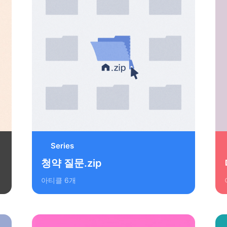
Series
청약 질문.zip
아티클
6
개