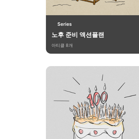
Series
노후 준비 액션플랜
아티클
8
개