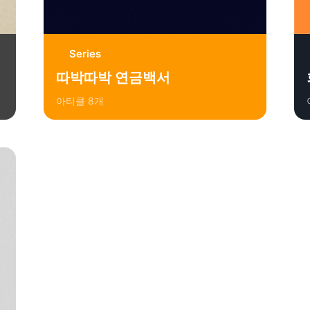
Series
따박따박 연금백서
아티클
8
개