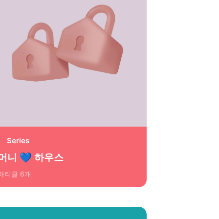
Series
머니 💙 하우스
아티클
6
개