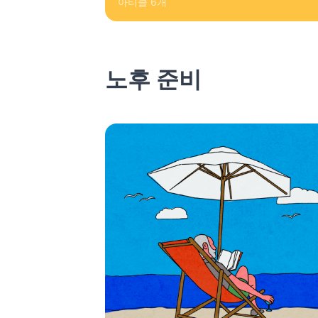
아티클
6
개
노후 준비