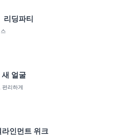
〉 리딩파티
런스
 새 얼굴
고 편리하게
얼라인먼트 위크