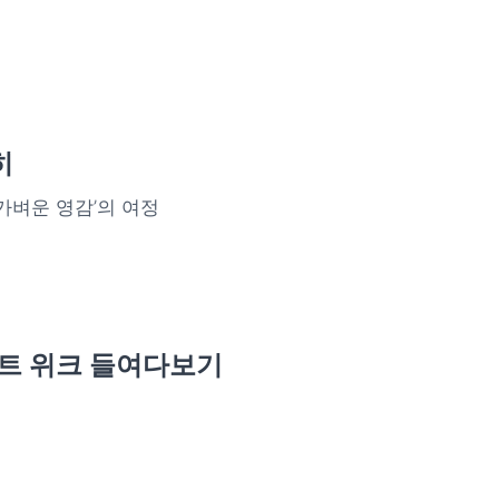
히
‘가벼운 영감’의 여정
먼트 위크 들여다보기