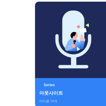
Series
아웃사이트
아티클
14
개